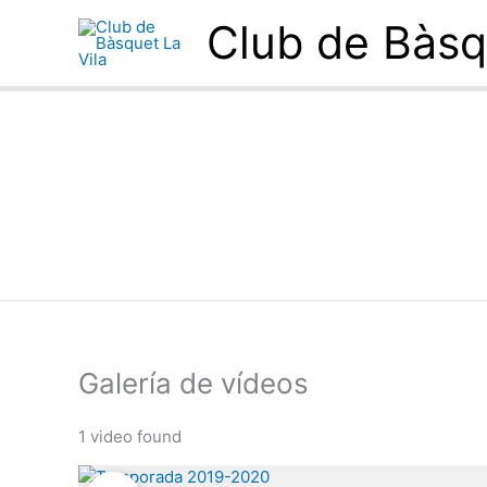
Ir
Club de Bàsq
al
contenido
Galería de vídeos
1 video found